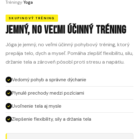
Tréningy
›
Yoga
SKUPINOVÝ TRÉNING
JEMNÝ, NO VEĽMI ÚČINNÝ TRÉNING
Jóga je jemný, no veľmi účinný pohybový tréning, ktorý
prepája telo, dych a myseľ. Pomáha zlepšiť flexibilitu, silu,
držanie tela a zároveň pôsobí proti stresu a napätiu.
Vedomý pohyb a správne dýchanie
Plynulé prechody medzi pozíciami
Uvoľnenie tela aj mysle
Zlepšenie flexibility, sily a držania tela