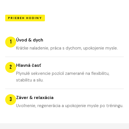
PRIEBEH HODINY
Úvod & dych
1
Krátke naladenie, práca s dychom, upokojenie mysle.
Hlavná časť
2
Plynulé sekvencie pozícií zamerané na flexibilitu,
stabilitu a silu.
Záver & relaxácia
3
Uvoľnenie, regenerácia a upokojenie mysle po tréningu.