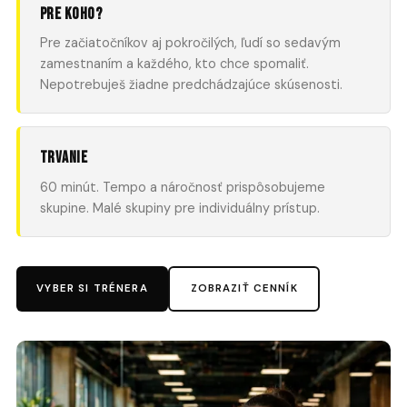
Pre koho?
Pre začiatočníkov aj pokročilých, ľudí so sedavým
zamestnaním a každého, kto chce spomaliť.
Nepotrebuješ žiadne predchádzajúce skúsenosti.
Trvanie
60 minút. Tempo a náročnosť prispôsobujeme
skupine. Malé skupiny pre individuálny prístup.
VYBER SI TRÉNERA
ZOBRAZIŤ CENNÍK