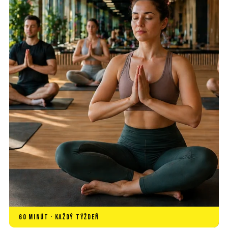
60 MINÚT · KAŽDÝ TÝŽDEŇ