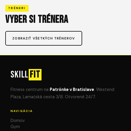
TRÉNERI
VYBER SI TRÉNERA
ZOBRAZIŤ VŠETKÝCH TRÉNEROV
SKILL
FIT
Fitness centrum na
Patrónke v Bratislave
. Westend
Plaza, Lamačská cesta 3/B. Otvorené 24/7.
NAVIGÁCIA
Domov
Gym