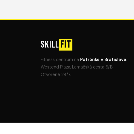
SKILL
FIT
Fitness centrum na
Patrónke v Bratislave
.
Westend Plaza, Lamačská cesta 3/B.
Otvorené 24/7.
© 2026 Skill FIT, s.r.o. · Lamačská cesta 3/B, Bratislav