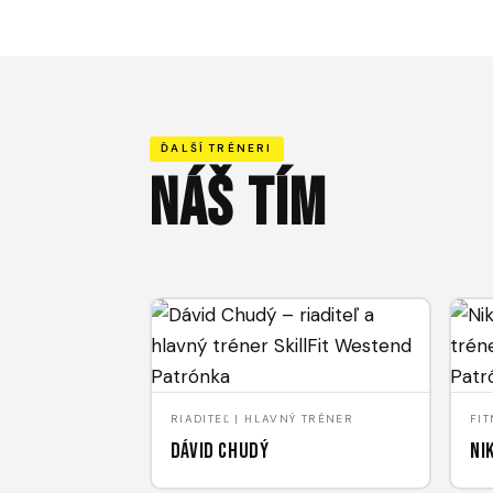
ĎALŠÍ TRÉNERI
NÁŠ TÍM
RIADITEĽ | HLAVNÝ TRÉNER
FI
Dávid Chudý
Ni