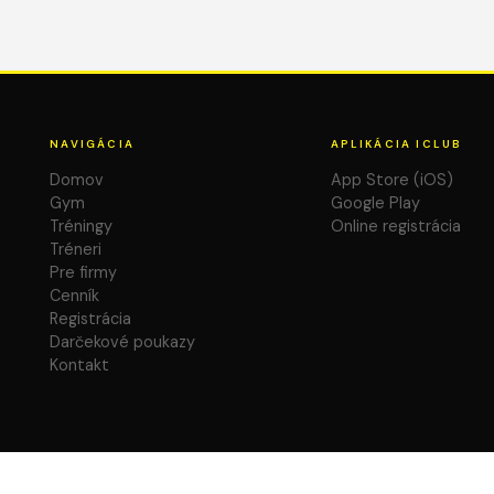
NAVIGÁCIA
APLIKÁCIA ICLUB
Domov
App Store (iOS)
Gym
Google Play
Tréningy
Online registrácia
Tréneri
Pre firmy
Cenník
Registrácia
Darčekové poukazy
Kontakt
a · IČO: 47754991