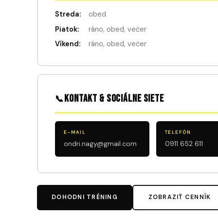
Streda:
obed
Piatok:
ráno, obed, večer
Víkend:
ráno, obed, večer
Kontakt & sociálne siete
📞
E-MAIL
TELEFÓN
ondri.nagy@gmail.com
0911 652 611
DOHODNI TRÉNING
ZOBRAZIŤ CENNÍK