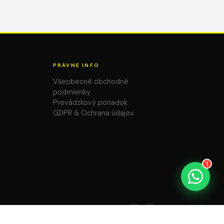
PRÁVNE INFO
Všeobecné obchodné
podmienky
Prevádzkový poriadok
GDPR & Ochrana údajov
1