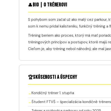
Bio | O trénerovi
👤
S pohybom som začal už ako malý cez parkour, 
som k nemu pridal kalisteniku, funkčný tréning a f
Tréning beriem ako proces, ktorý má mať poriad
tréningových princípov a postupov, ktoré majú re
Cieľom je, aby tréning nebol náhodný, ale mal jasn
Skúsenosti a úspechy
🏆
Kondičný tréner 1. stupňa
Študent FTVŠ – špecializácia kondičné tréner
Tréner a rozhodca parkouru od roku 2025