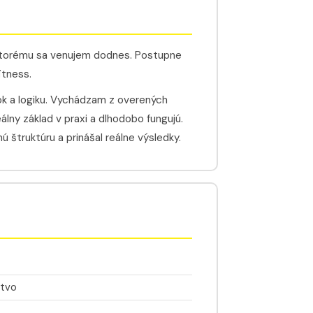
ktorému sa venujem dodnes. Postupne
itness.
ok a logiku. Vychádzam z overených
álny základ v praxi a dlhodobo fungujú.
ú štruktúru a prinášal reálne výsledky.
stvo