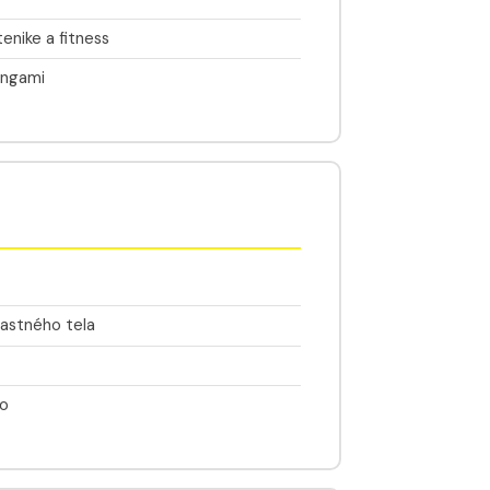
tenike a fitness
ningami
vlastného tela
vo