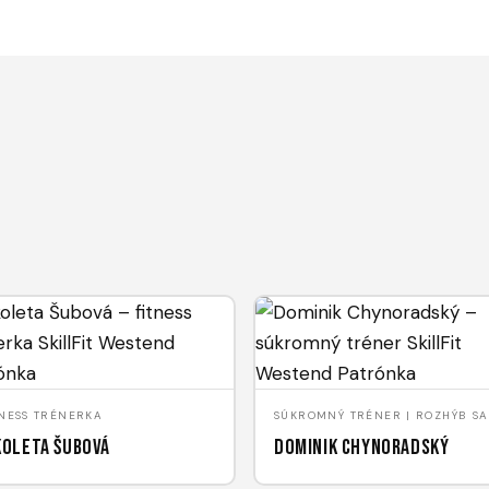
TNESS TRÉNERKA
SÚKROMNÝ TRÉNER | ROZHÝB SA
koleta Šubová
Dominik Chynoradský