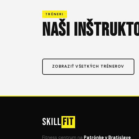
TRÉNERI
NAŠI INŠTRUKT
ZOBRAZIŤ VŠETKÝCH TRÉNEROV
SKILL
FIT
Fitness centrum na
Patrónke v Bratislave
.