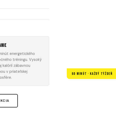
anie
minút energetického
ečného tréningu. Vysoký
j kalórií zábavnou
ou v priateľskej
60 MINÚT · KAŽDÝ TÝŽDEŇ
osfére.
EKCIA