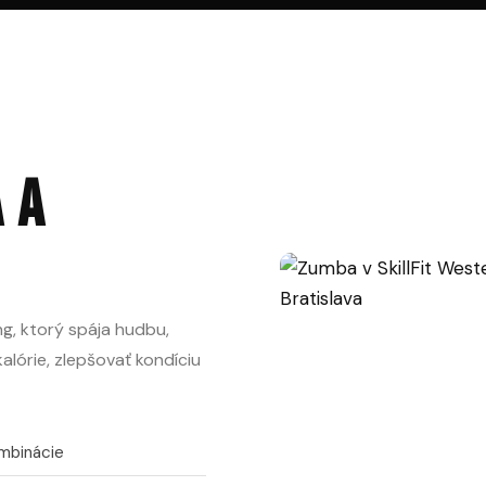
 A
g, ktorý spája hudbu,
lórie, zlepšovať kondíciu
mbinácie