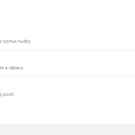
a rytmus hudby.
ie a zábavy.
ý pocit.