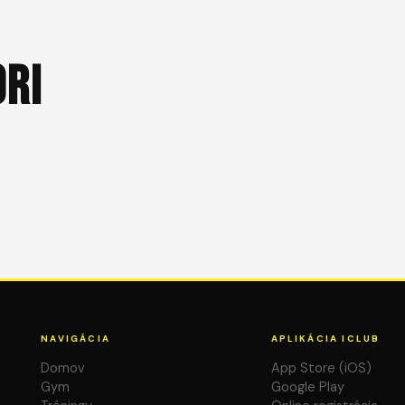
ORI
NAVIGÁCIA
APLIKÁCIA ICLUB
Domov
App Store (iOS)
Gym
Google Play