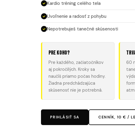
Kardio tréning celého tela
Uvoľnenie a radosť z pohybu
Nepotrebuješ tanečné skúsenosti
Pre koho?
Trv
Pre každého, začiatočníkov
60 
aj pokročilých. Kroky sa
tan
naučíš priamo počas hodiny.
výda
Žiadna predchádzajúca
form
skúsenosť nie je potrebná.
atm
PRIHLÁSIŤ SA
CENNÍK, 10 € / L