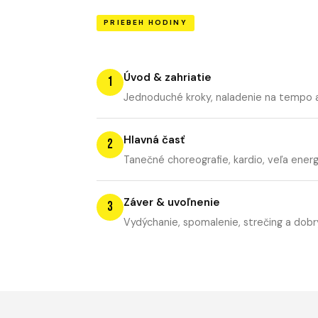
PRIEBEH HODINY
Úvod & zahriatie
1
Jednoduché kroky, naladenie na tempo 
Hlavná časť
2
Tanečné choreografie, kardio, veľa energ
Záver & uvoľnenie
3
Vydýchanie, spomalenie, strečing a dobr