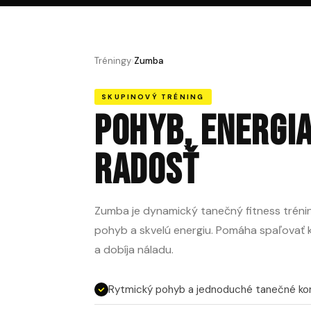
Tréningy
›
Zumba
SKUPINOVÝ TRÉNING
POHYB, ENERGIA
RADOSŤ
Zumba je dynamický tanečný fitness trénin
pohyb a skvelú energiu. Pomáha spaľovať ka
a dobíja náladu.
Rytmický pohyb a jednoduché tanečné ko