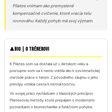
Pilates vnímam ako premyslené
kompenzačné cvičenie, ktoré vracia telu
rovnováhu. Každý pohyb má svoj význam.
Bio | O trénerovi
👤
K Pilates som sa dostala už v detskom veku a
postupne som sa k nemu vrátila ako k systematickej
metóde práce s telom. Z pôvodného záujmu o jeho
princípy vznikla cesta k inštruktorstvu.
Vo svojej práci vychádzam z klasických princípov
Pilatesovej metódy, ktoré prepájam s modernými
poznatkami o biomechanike a funkčnom pohybe.