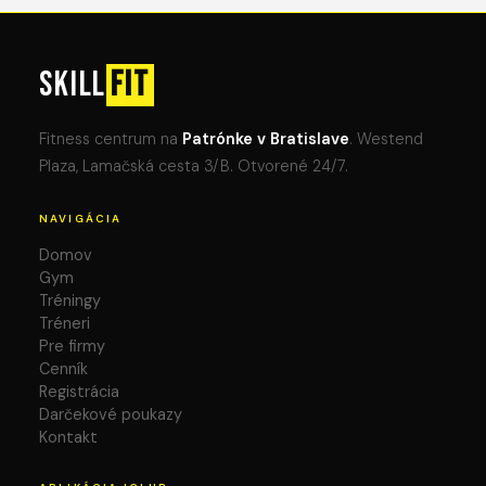
SKILL
FIT
Fitness centrum na
Patrónke v Bratislave
. Westend
Plaza, Lamačská cesta 3/B. Otvorené 24/7.
NAVIGÁCIA
Domov
Gym
Tréningy
Tréneri
Pre firmy
Cenník
Registrácia
Darčekové poukazy
Kontakt